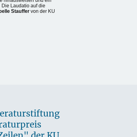
le hinausweisen und ein
 Die Laudatio auf die
abelle Stauffer
von der KU
eraturstiftung
raturpreis
Zeilen" der KU