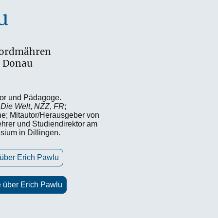
u
Nordmähren
d. Donau
utor und Pädagoge.
,
Die Welt
,
NZZ
,
FR
;
e; Mitautor/Herausgeber von
hrer und Studiendirektor am
ium in Dillingen.
 über Erich Pawlu
e über Erich Pawlu