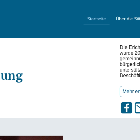
Startseite
Über die Sti
Die Erich
wurde 20
-
gemeinnü
bürgerlic
unterstüt
ftung
Beschäfti
Mehr er