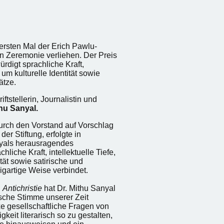
rsten Mal der Erich Pawlu-
chen Zeremonie verliehen. Der Preis
ürdigt sprachliche Kraft,
 um kulturelle Identität sowie
ätze.
iftstellerin, Journalistin und
thu Sanyal.
urch den Vorstand auf Vorschlag
er Stiftung, erfolgte in
nyals herausragendes
hliche Kraft, intellektuelle Tiefe,
tät sowie satirische und
igartige Weise verbindet.
d
Antichristie
hat Dr. Mithu Sanyal
ische Stimme unserer Zeit
xe gesellschaftliche Fragen von
gkeit literarisch so zu gestalten,