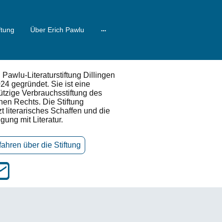
ftung
Über Erich Pawlu
 Pawlu‑Literaturstiftung Dillingen
24 gegründet. Sie ist eine
tzige Verbrauchsstiftung des
hen Rechts. Die Stiftung
zt literarisches Schaffen und die
gung mit Literatur.
fahren über die Stiftung